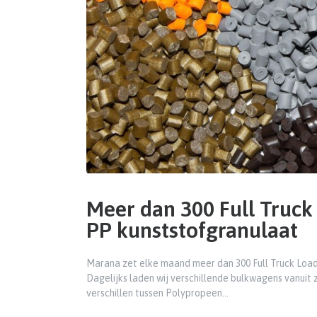
Meer dan 300 Full Truck
PP kunststofgranulaat
Marana zet elke maand meer dan 300 Full Truck Loads
Dagelijks laden wij verschillende bulkwagens vanuit 
verschillen tussen Polypropeen…