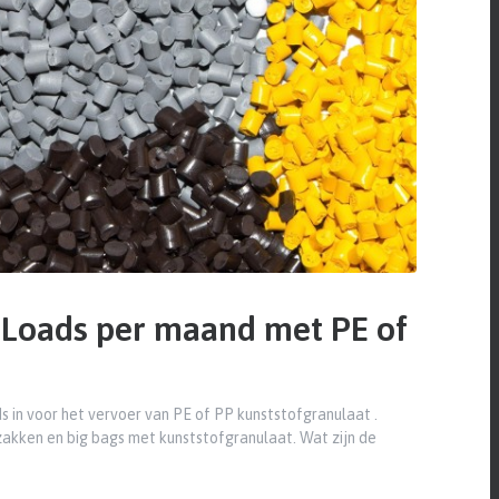
 Loads per maand met PE of
 in voor het vervoer van PE of PP kunststofgranulaat .
zakken en big bags met kunststofgranulaat. Wat zijn de