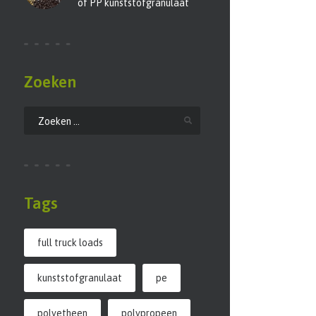
of PP kunststofgranulaat
Zoeken
Tags
full truck loads
kunststofgranulaat
pe
polyetheen
polypropeen