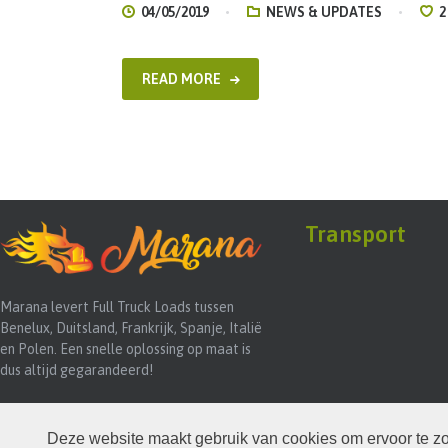
04/05/2019
NEWS & UPDATES
2
READ MORE
Transport
Marana levert Full Truck Loads tussen
Benelux, Duitsland, Frankrijk, Spanje, Italië
en Polen. Een snelle oplossing op maat is
dus altijd gegarandeerd!
Deze website maakt gebruik van cookies om ervoor te zor
IDENTIQ
2026. All Rights Reserved.