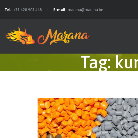
Tel:
+31 628 905 468
E-mail:
marana@marana.be
Tag: ku