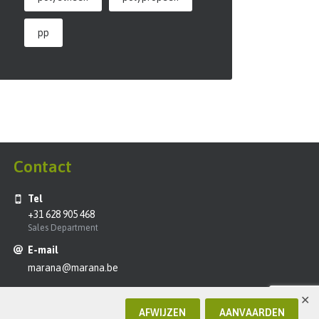
pp
Contact
Tel
+31 628 905 468
Sales Department
E-mail
marana@marana.be
✕
AFWIJZEN
AANVAARDEN